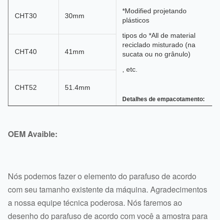
*Modified projetando
CHT30
30mm
plásticos
tipos do *All de material
reciclado misturado (na
CHT40
41mm
sucata ou no grânulo)
, etc.
CHT52
51.4mm
Detalhes de empacotamento:
pacote de madeira do
1)
CHT65
62.4mm
caso
OEM Avaible:
pacote do filme plástico
2)
apropriado ao
3)
CHT75
71mm
transporte
Nós podemos fazer o elemento do parafuso de acordo
como o pedido do
4)
com seu tamanho existente da máquina. Agradecimentos
comprador
CHT95
93mm
a nossa equipe técnica poderosa. Nós faremos ao
uma parte em um
5)
pacote
desenho do parafuso de acordo com você a amostra para