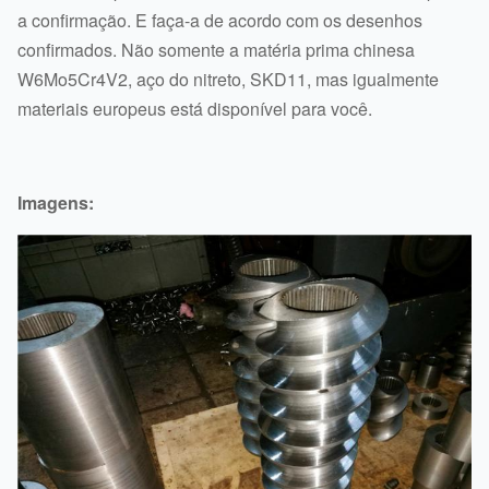
a confirmação. E faça-a de acordo com os desenhos
CHT110
109mm
confirmados. Não somente a matéria prima chinesa
Os produtos tornam mais
pesados e volume de
W6Mo5Cr4V2, aço do nitreto, SKD11, mas igualmente
acordo com o tamanho do
CHT135
133mm
materiais europeus está disponível para você.
parafuso
Imagens: