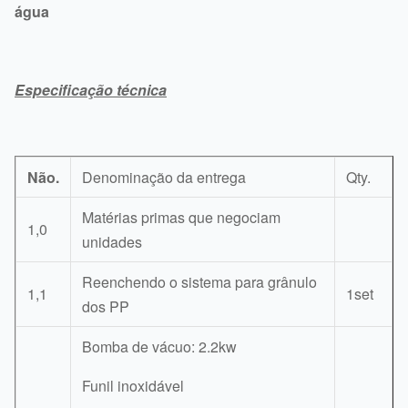
água
Especificação técnica
Não.
Denominação da entrega
Qty.
Matérias primas que negociam
1,0
unidades
Reenchendo o sistema para grânulo
1,1
1set
dos PP
Bomba de vácuo: 2.2kw
Funil inoxidável