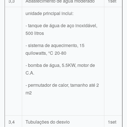
3,3
Abastecimento de água moderado
1set
unidade principal inclui:
- tanque de água de aço inoxidável,
500 litros
- sistema de aquecimento, 15
quilowatts, ℃ 20-80
- bomba de água, 5.5KW, motor de
C.A.
- permutador de calor, tamanho até 2
m2
3,4
Tubulações do desvio
1set