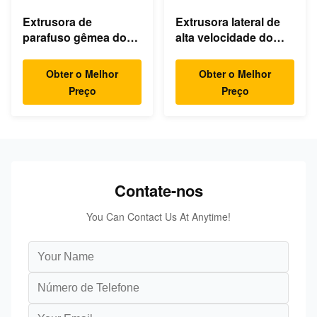
Extrusora de
Extrusora lateral de
parafuso gêmea do
alta velocidade do
laboratório, linha
alimentador para o
gêmea da extrusão
preto de carbono do
Obter o Melhor
Obter o Melhor
do parafuso para TPE
talco TiO2 Silca do
Preço
Preço
TPR de TPU
CaCo3.
Contate-nos
You Can Contact Us At Anytime!