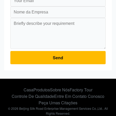
Send
Casa
Produtos
Sobre Nós
Factory Tour
Controle De Qualidade
Entre Em Contato Conosco
Peça Umas Citações
© 2026 Beijing Silk Road Enterprise Management Services Co.,Ltd.. All
Rights Reserved.