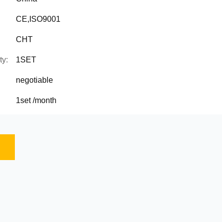
CE,ISO9001
CHT
ty:
1SET
negotiable
1set /month