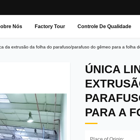
obre Nós
Factory Tour
Controle De Qualidade
tica da extrusão da folha do parafuso/parafuso do gêmeo para a folha 
ÚNICA LI
EXTRUSÃ
PARAFUS
PARA A F
Place of Origin: