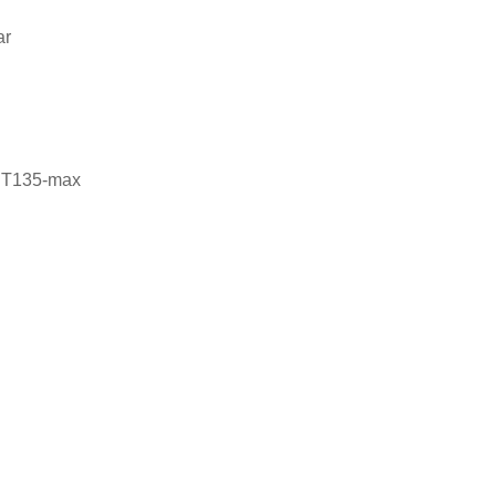
ar
CHT135-max