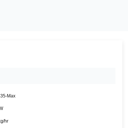
35-Max
KW
g/hr